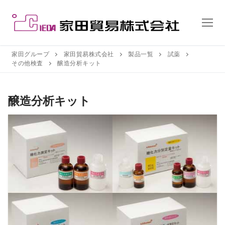
コ
ン
テ
ン
ツ
家田グループ
家田貿易株式会社
製品一覧
試薬
その他検査
醸造分析キット
へ
ス
キ
醸造分析キット
ッ
プ