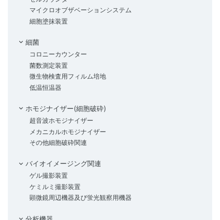
マイクロオブザベーションシステム
細胞塗抹装置
細菌
コロニーカウンター
菌数測定装置
微生物検査用フィルム培地
低温恒温器
ホモジナイザー(細胞破砕)
超音波ホモジナイザー
メカニカルホモジナイザー
その他細胞破砕関連
バイオイメージング関連
ゲル撮影装置
ケミルミ撮影装置
顕微鏡周辺機器及び蛍光観察用機器
分析機器