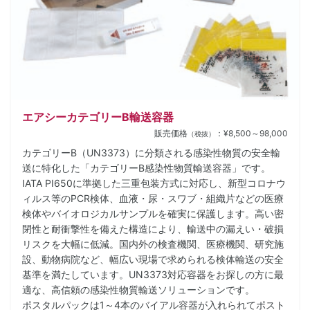
エアシーカテゴリーB輸送容器
販売価格
：¥8,500～98,000
（税抜）
カテゴリーB（UN3373）に分類される感染性物質の安全輸
送に特化した「カテゴリーB感染性物質輸送容器」です。
IATA PI650に準拠した三重包装方式に対応し、新型コロナウ
ィルス等のPCR検体、血液・尿・スワブ・組織片などの医療
検体やバイオロジカルサンプルを確実に保護します。高い密
閉性と耐衝撃性を備えた構造により、輸送中の漏えい・破損
リスクを大幅に低減。国内外の検査機関、医療機関、研究施
設、動物病院など、幅広い現場で求められる検体輸送の安全
基準を満たしています。UN3373対応容器をお探しの方に最
適な、高信頼の感染性物質輸送ソリューションです。
ポスタルパックは1～4本のバイアル容器が入れられてポスト