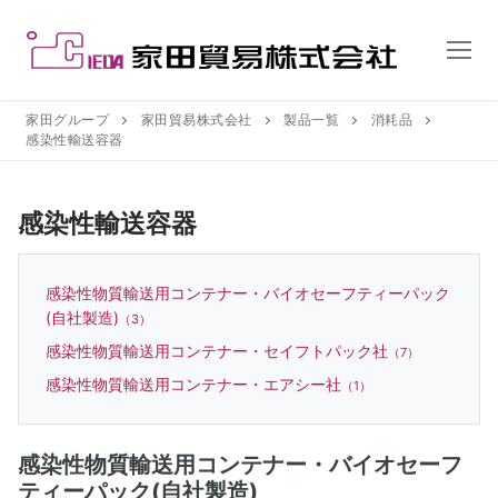
コ
ン
テ
ン
ツ
家田グループ
家田貿易株式会社
製品一覧
消耗品
感染性輸送容器
へ
ス
キ
感染性輸送容器
ッ
プ
感染性物質輸送用コンテナー・バイオセーフティーパック
(自社製造)
（3）
感染性物質輸送用コンテナー・セイフトパック社
（7）
感染性物質輸送用コンテナー・エアシー社
（1）
感染性物質輸送用コンテナー・バイオセーフ
ティーパック(自社製造)