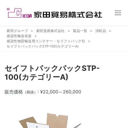
コ
ン
テ
ン
ツ
家田グループ
家田貿易株式会社
製品一覧
消耗品
感染性輸送容器
へ
感染性物質輸送用コンテナー・セイフトパック社
ス
セイフトパックパックSTP-100(カテゴリーA)
キ
ッ
セイフトパックパックSTP-
プ
100(カテゴリーA)
販売価格
: ¥22,000～260,000
（税抜）