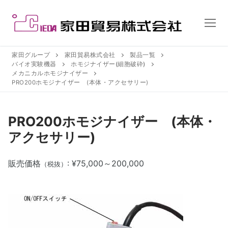
コ
ン
テ
ン
ツ
家田グループ
家田貿易株式会社
製品一覧
バイオ実験機器
ホモジナイザー(細胞破砕)
へ
メカニカルホモジナイザー
ス
PRO200ホモジナイザー (本体・アクセサリー)
キ
ッ
PRO200ホモジナイザー (本体・
プ
アクセサリー)
販売価格
: ¥75,000～200,000
（税抜）