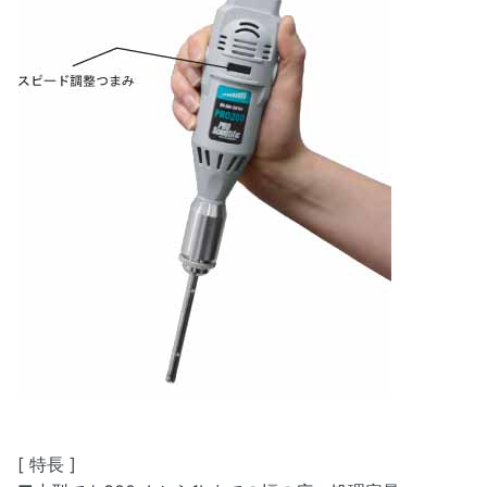
[ 特長 ]