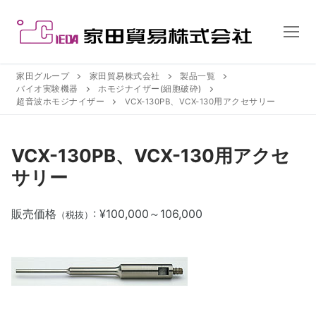
コ
ン
テ
ン
ツ
家田グループ
家田貿易株式会社
製品一覧
バイオ実験機器
ホモジナイザー(細胞破砕)
へ
超音波ホモジナイザー
VCX-130PB、VCX-130用アクセサリー
ス
キ
ッ
VCX-130PB、VCX-130用アクセ
プ
サリー
販売価格
: ¥100,000～106,000
（税抜）