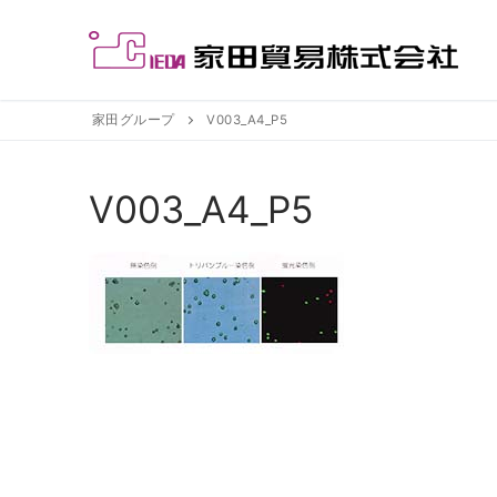
コ
ン
テ
ン
ツ
家田グループ
V003_A4_P5
へ
ス
V003_A4_P5
キ
ッ
プ