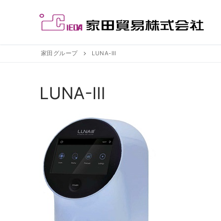
コ
ン
テ
ン
ツ
家田グループ
LUNA-Ⅲ
へ
ス
LUNA-Ⅲ
キ
ッ
プ