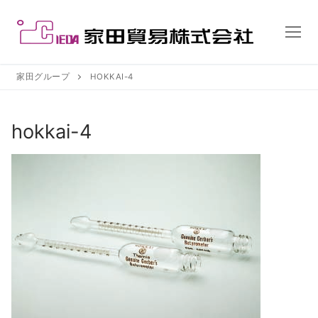
コ
ン
テ
ン
ツ
家田グループ
HOKKAI-4
へ
ス
hokkai-4
キ
ッ
プ