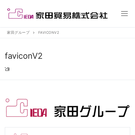
コ
ン
テ
ン
ツ
家田グループ
FAVICONV2
へ
ス
faviconV2
キ
ッ
プ