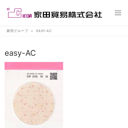
コ
ン
テ
ン
ツ
家田グループ
EASY-AC
へ
ス
easy-AC
キ
ッ
プ