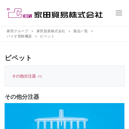
コ
ン
テ
ン
ツ
家田グループ
家田貿易株式会社
製品一覧
バイオ実験機器
ピペット
へ
ス
キ
ピペット
ッ
プ
その他分注器
（1）
その他分注器