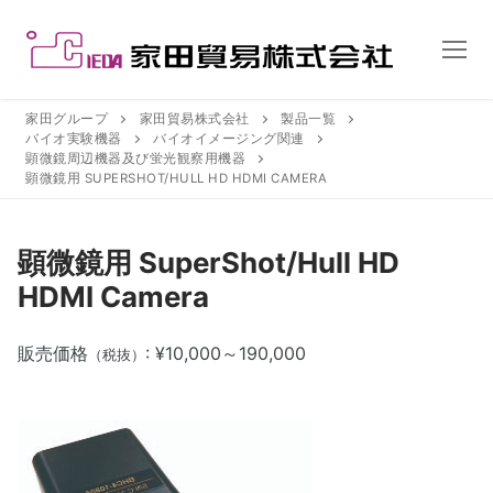
コ
ン
テ
ン
ツ
家田グループ
家田貿易株式会社
製品一覧
バイオ実験機器
バイオイメージング関連
へ
顕微鏡周辺機器及び蛍光観察用機器
ス
顕微鏡用 SUPERSHOT/HULL HD HDMI CAMERA
キ
ッ
顕微鏡用 SuperShot/Hull HD
プ
HDMI Camera
販売価格
: ¥10,000～190,000
（税抜）