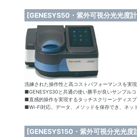
[GENESYS50・紫外可視分光光度計
洗練された操作性と高コストパフォーマンスを実現
■GENESYS30と共通の使い勝手が良いサンプル
■直感的操作を実現するタッチスクリーンディスプ
■Wi-Fi対応。データ、メソッドを保存でき、ネ
[GENESYS150・紫外可視分光光度