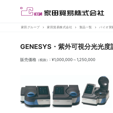
コ
ン
テ
ン
ツ
家田グループ
家田貿易株式会社
製品一覧
バイオ実
へ
ス
GENESYS・紫外可視分光光度
キ
ッ
販売価格
: ¥1,000,000～1,250,000
プ
（税抜）