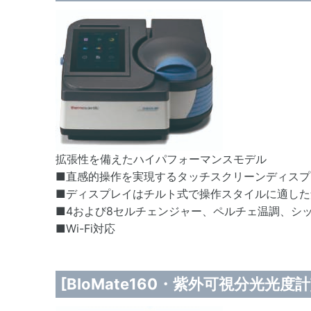
拡張性を備えたハイパフォーマンスモデル
■直感的操作を実現するタッチスクリーンディスプ
■ディスプレイはチルト式で操作スタイルに適した
■4および8セルチェンジャー、ペルチェ温調、シ
■Wi-Fi対応
[BIoMate160・紫外可視分光光度計