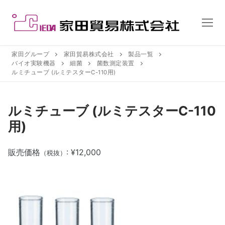
コ
ン
テ
ン
ツ
家田グループ
家田貿易株式会社
製品一覧
バイオ実験機器
細菌
菌数測定装置
へ
ルミチューブ (ルミテスターC-110用)
ス
キ
ッ
ルミチューブ (ルミテスターC-110
プ
用)
販売価格
: ¥12,000
（税抜）