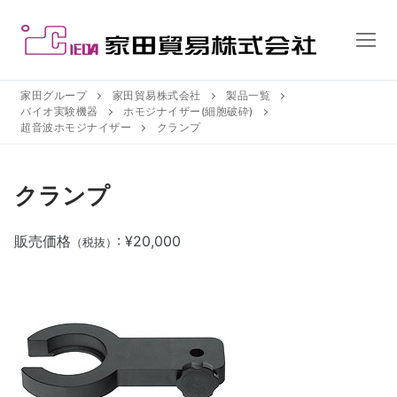
コ
ン
テ
ン
ツ
家田グループ
家田貿易株式会社
製品一覧
バイオ実験機器
ホモジナイザー(細胞破砕)
へ
超音波ホモジナイザー
クランプ
ス
キ
ッ
クランプ
プ
販売価格
: ¥20,000
（税抜）