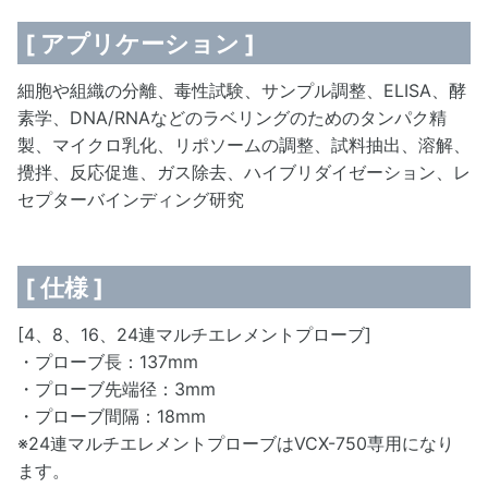
[ アプリケーション ]
細胞や組織の分離、毒性試験、サンプル調整、ELISA、酵
素学、DNA/RNAなどのラベリングのためのタンパク精
製、マイクロ乳化、リポソームの調整、試料抽出、溶解、
攪拌、反応促進、ガス除去、ハイブリダイゼーション、レ
セプターバインディング研究
[ 仕様 ]
[4、8、16、24連マルチエレメントプローブ]
・プローブ長：137mm
・プローブ先端径：3mm
・プローブ間隔：18mm
※24連マルチエレメントプローブはVCX-750専用になり
ます。