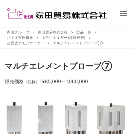
コ
ン
テ
ン
ツ
家田グループ
家田貿易株式会社
製品一覧
バイオ実験機器
ホモジナイザー(細胞破砕)
へ
超音波ホモジナイザー
マルチエレメントプローブ⑦
ス
キ
ッ
マルチエレメントプローブ⑦
プ
販売価格
: ¥85,000～1,060,000
（税抜）