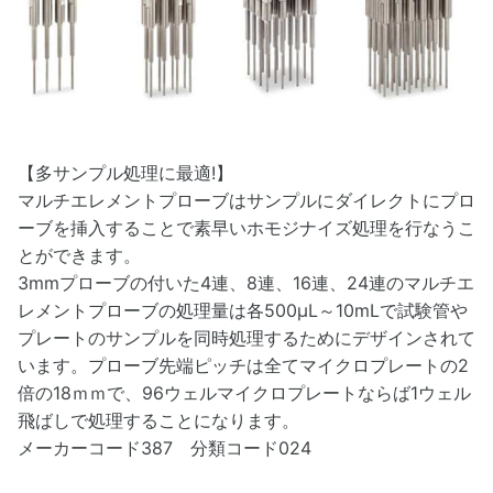
【多サンプル処理に最適!】
マルチエレメントプローブはサンプルにダイレクトにプロ
ーブを挿入することで素早いホモジナイズ処理を行なうこ
とができます。
3mmプローブの付いた4連、8連、16連、24連のマルチエ
レメントプローブの処理量は各500μL～10mLで試験管や
プレートのサンプルを同時処理するためにデザインされて
います。プローブ先端ピッチは全てマイクロプレートの2
倍の18ｍｍで、96ウェルマイクロプレートならば1ウェル
飛ばしで処理することになります。
メーカーコード387 分類コード024