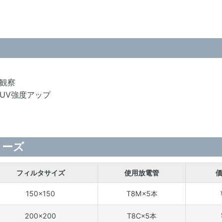
観察
UV強度アップ
リーズ
フィルタサイズ
使用放電管
150×150
T8M×5本
200×200
T8C×5本