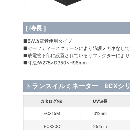
[ 特長 ]
■8W放電管使用タイプ
■セーフティースクリーンにより防護メガネなしで
■放電管下部に設置されているリフレクターにより
■寸法:W275×D350×H98mm
トランスイルミネーター ECXシ
カタログNo.
UV波長
ECX15M
312nm
ECX20C
254nm