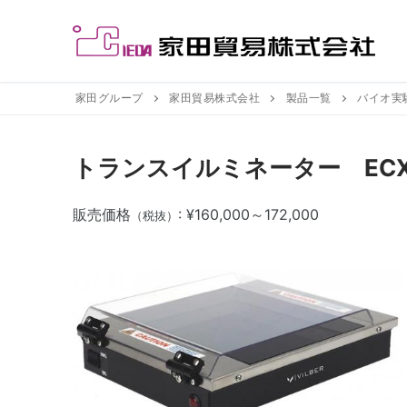
コ
ン
テ
ン
ツ
家田グループ
家田貿易株式会社
製品一覧
バイオ実
へ
ス
トランスイルミネーター EC
キ
ッ
販売価格
: ¥160,000～172,000
プ
（税抜）