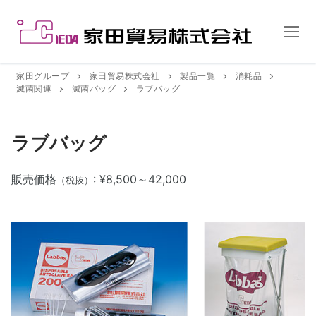
コ
ン
テ
ン
ツ
家田グループ
家田貿易株式会社
製品一覧
消耗品
滅菌関連
滅菌バッグ
ラブバッグ
へ
ス
キ
ラブバッグ
ッ
プ
販売価格
: ¥8,500～42,000
（税抜）