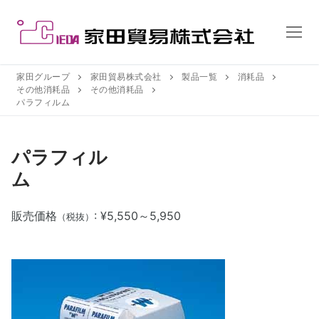
コ
ン
テ
ン
ツ
家田グループ
家田貿易株式会社
製品一覧
消耗品
その他消耗品
その他消耗品
へ
パラフィルム
ス
キ
ッ
パラフィル
プ
ム
販売価格
: ¥5,550～5,950
（税抜）