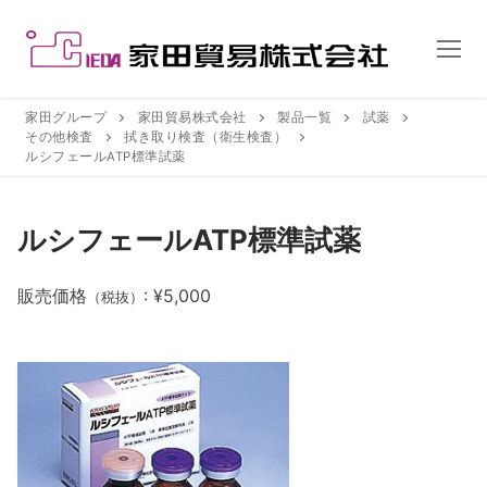
コ
ン
テ
ン
ツ
家田グループ
家田貿易株式会社
製品一覧
試薬
その他検査
拭き取り検査（衛生検査）
へ
ルシフェールATP標準試薬
ス
キ
ッ
ルシフェールATP標準試薬
プ
販売価格
: ¥5,000
（税抜）