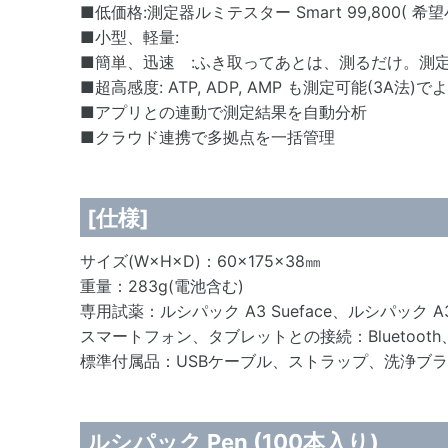
■低価格:測定器ルミテスター Smart 99,800( 希
■小型、軽量:
■簡単、迅速 :ふき取ってあとは、測るだけ。測定時
■超高感度: ATP, ADP, AMP も測定可能(3A
■アプリとの連動で測定結果を自動分析
■クラウド連携で多拠点を一括管理
[仕様]
サイズ(W×H×D)：60×175×38㎜
重量：283g(電池含む)
専用試薬：ルシパック A3 Sueface、ルシパック A3 
スマートフォン、タブレットとの接続：Bluetooth
標準付属品：USBケーブル、ストラップ、洗浄ブ
ルシパック Pen (100本入り)