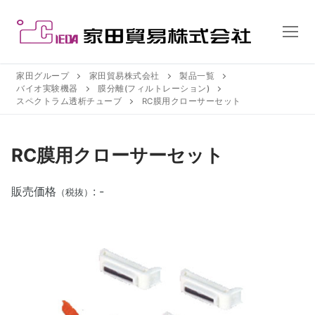
コ
ン
テ
ン
ツ
家田グループ
家田貿易株式会社
製品一覧
バイオ実験機器
膜分離(フィルトレーション)
へ
スペクトラム透析チューブ
RC膜用クローサーセット
ス
キ
ッ
RC膜用クローサーセット
プ
販売価格
: -
（税抜）