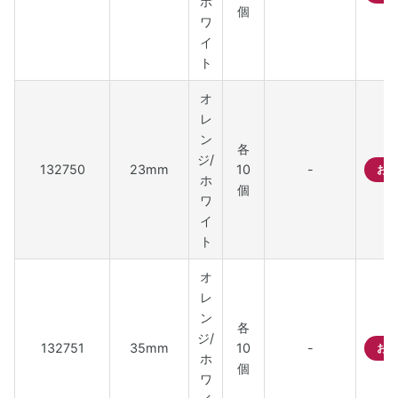
ホ
個
ワ
イ
ト
オ
レ
ン
各
ジ/
132750
23mm
10
-
お問
ホ
個
ワ
イ
ト
オ
レ
ン
各
ジ/
132751
35mm
10
-
お問
ホ
個
ワ