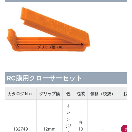
RC膜用クローサーセット
カタログＮｏ.
グリップ幅
色
包装
価格（税抜）
お問
オ
レ
ン
各
ジ/
132749
12mm
10
-
お問