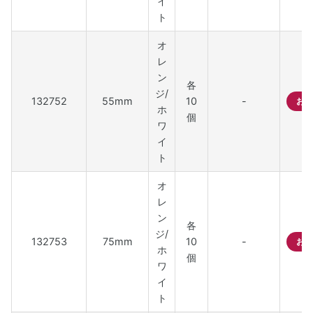
イ
ト
オ
レ
ン
各
ジ/
132752
55mm
10
-
お問
ホ
個
ワ
イ
ト
オ
レ
ン
各
ジ/
132753
75mm
10
-
お問
ホ
個
ワ
イ
ト