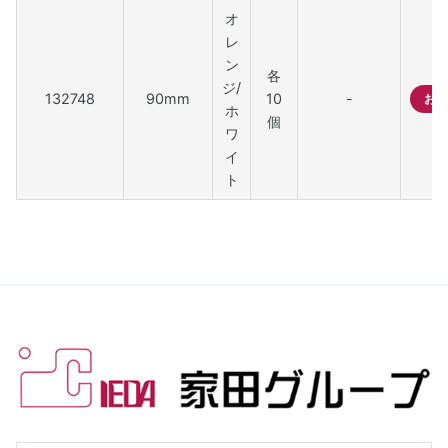
オ
レ
ン
各
ジ/
132748
90mm
10
-
お問
ホ
個
ワ
イ
ト