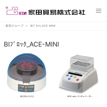
コ
ン
テ
ン
ツ
家田グループ
BIﾌﾞﾛｯｸ_ACE-MINI
へ
ス
BIﾌﾞﾛｯｸ_ACE-MINI
キ
ッ
プ