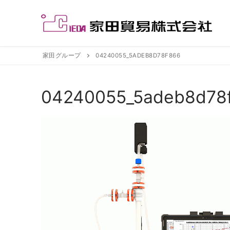
コ
ン
テ
ン
ツ
家田グループ
04240055_5ADEB8D78F866
へ
ス
04240055_5adeb8d78
キ
ッ
プ