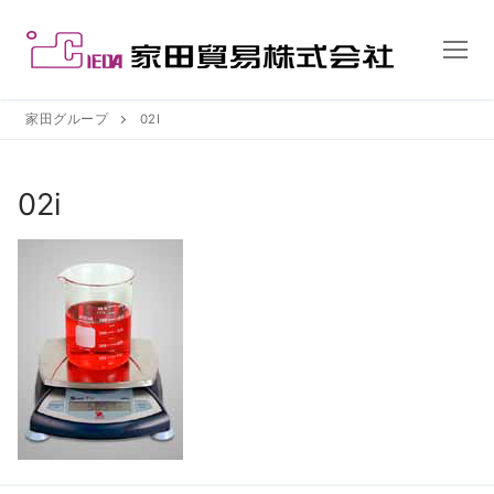
コ
ン
テ
ン
ツ
家田グループ
02I
へ
ス
02i
キ
ッ
プ