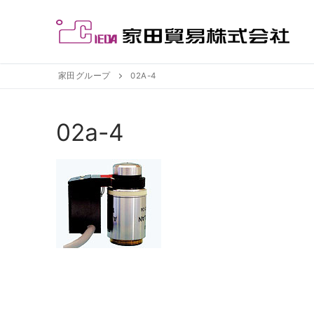
コ
ン
テ
ン
ツ
家田グループ
02A-4
へ
ス
02a-4
キ
ッ
プ