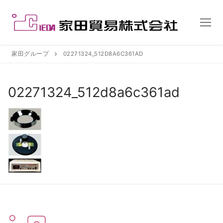
コ
ン
テ
ン
ツ
家田グループ
02271324_512D8A6C361AD
へ
ス
02271324_512d8a6c361ad
キ
ッ
プ