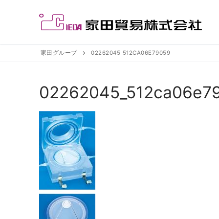
コ
ン
テ
ン
ツ
家田グループ
02262045_512CA06E79059
へ
ス
02262045_512ca06e7
キ
ッ
プ