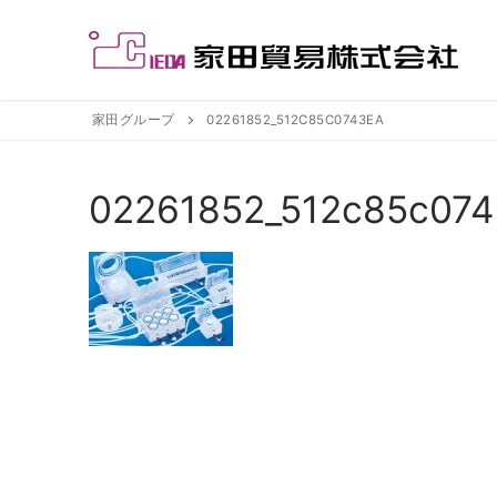
コ
ン
テ
ン
ツ
家田グループ
02261852_512C85C0743EA
へ
ス
02261852_512c85c074
キ
ッ
プ