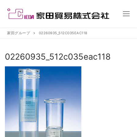
コ
ン
テ
ン
ツ
家田グループ
02260935_512C035EAC118
へ
ス
02260935_512c035eac118
キ
ッ
プ