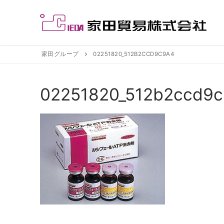
コ
ン
テ
ン
ツ
家田グループ
02251820_512B2CCD9C9A4
へ
ス
02251820_512b2ccd9
キ
ッ
プ