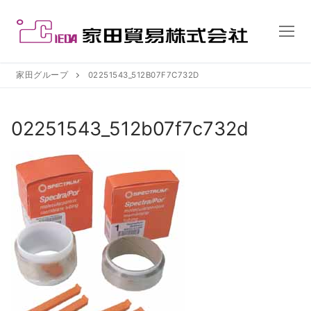
コ
ン
テ
ン
ツ
家田グループ
02251543_512B07F7C732D
へ
ス
02251543_512b07f7c732d
キ
ッ
プ