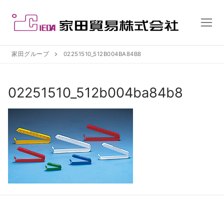
コ
ン
テ
ン
ツ
家田グループ
02251510_512B004BA84B8
へ
ス
02251510_512b004ba84b8
キ
ッ
プ