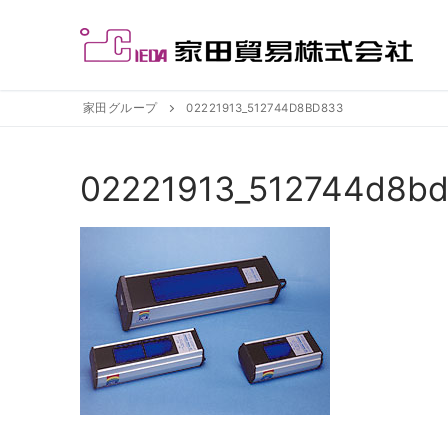
コ
ン
テ
ン
ツ
家田グループ
02221913_512744D8BD833
へ
ス
02221913_512744d8b
キ
ッ
プ