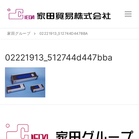
コ
ン
テ
ン
ツ
家田グループ
02221913_512744D447BBA
へ
ス
02221913_512744d447bba
キ
ッ
プ