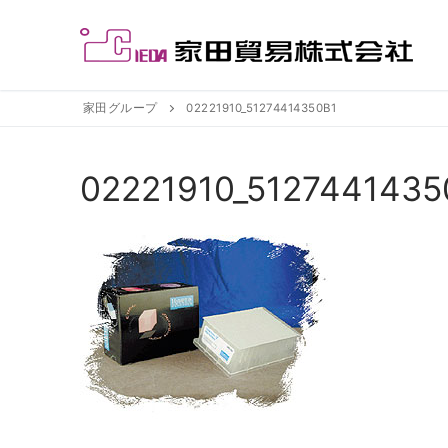
コ
ン
テ
ン
ツ
家田グループ
02221910_51274414350B1
へ
ス
02221910_5127441435
キ
ッ
プ