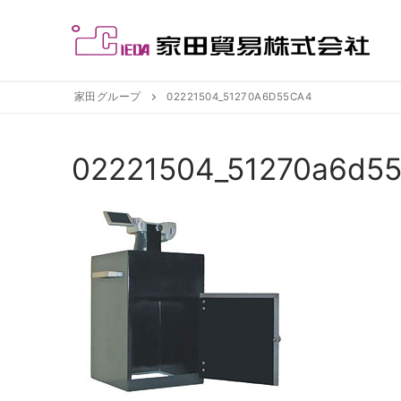
コ
ン
テ
ン
ツ
家田グループ
02221504_51270A6D55CA4
へ
ス
02221504_51270a6d5
キ
ッ
プ