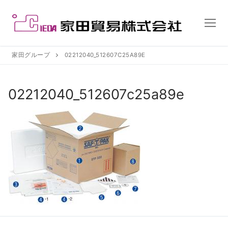
コ
ン
テ
ン
ツ
家田グループ
02212040_512607C25A89E
へ
ス
02212040_512607c25a89e
キ
ッ
プ