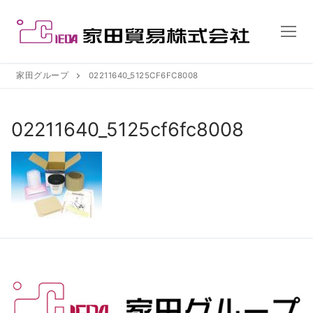
コ
ン
テ
ン
ツ
家田グループ
02211640_5125CF6FC8008
へ
ス
02211640_5125cf6fc8008
キ
ッ
プ