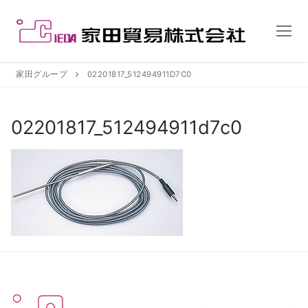
コ
ン
テ
ン
ツ
家田グループ
02201817_512494911D7C0
へ
ス
02201817_512494911d7c0
キ
ッ
プ