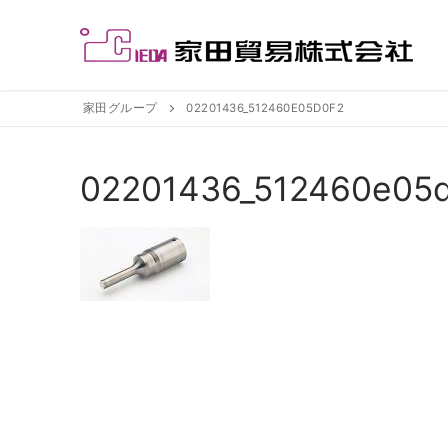
コ
ン
テ
ン
ツ
家田グループ
02201436_512460E05D0F2
へ
ス
02201436_512460e05
キ
ッ
プ