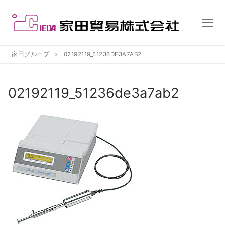
コ
ン
テ
ン
ツ
家田グループ
02192119_51236DE3A7AB2
へ
ス
02192119_51236de3a7ab2
キ
ッ
プ