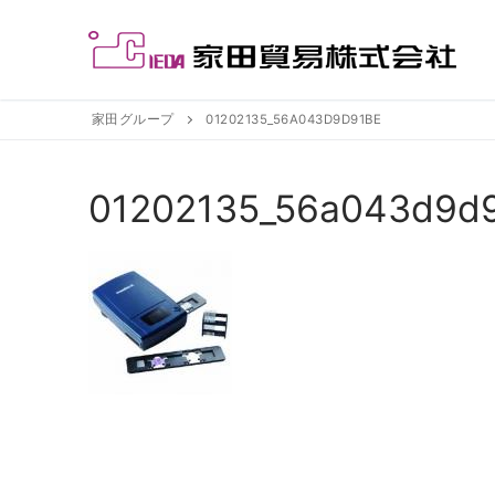
コ
ン
テ
ン
ツ
家田グループ
01202135_56A043D9D91BE
へ
ス
01202135_56a043d9d
キ
ッ
プ