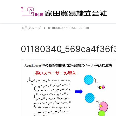
コ
ン
テ
ン
ツ
家田グループ
01180340_569CA4F36F318
へ
ス
01180340_569ca4f36f
キ
ッ
プ