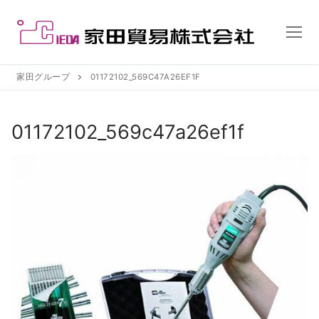
コ
ン
テ
ン
ツ
家田グループ
01172102_569C47A26EF1F
へ
ス
01172102_569c47a26ef1f
キ
ッ
プ