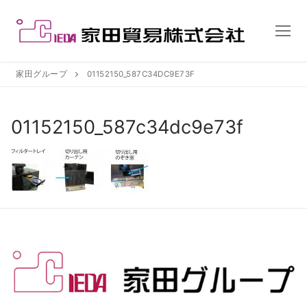
コ
ン
テ
ン
ツ
家田グループ
01152150_587C34DC9E73F
へ
ス
01152150_587c34dc9e73f
キ
ッ
プ