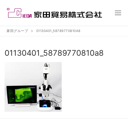
コ
ン
テ
ン
ツ
家田グループ
01130401_58789770810A8
へ
ス
01130401_58789770810a8
キ
ッ
プ