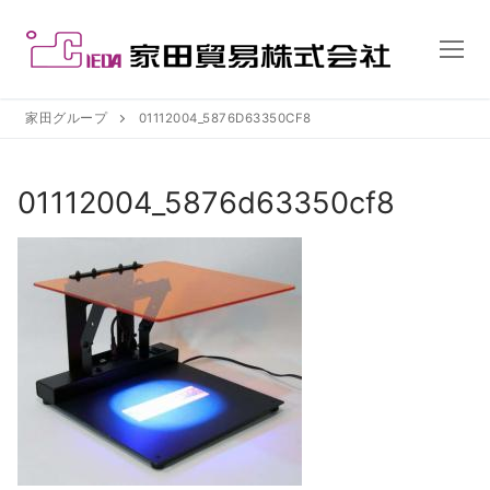
コ
ン
テ
ン
ツ
家田グループ
01112004_5876D63350CF8
へ
ス
01112004_5876d63350cf8
キ
ッ
プ