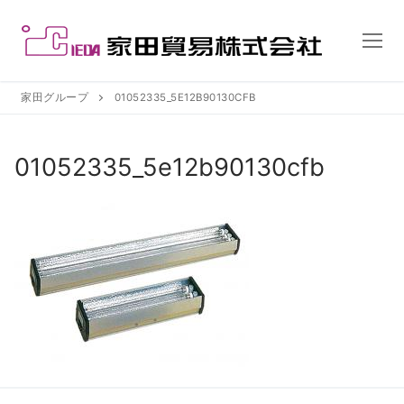
コ
ン
テ
ン
ツ
家田グループ
01052335_5E12B90130CFB
へ
ス
01052335_5e12b90130cfb
キ
ッ
プ