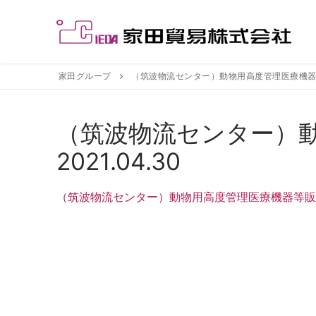
コ
ン
テ
ン
ツ
家田グループ
（筑波物流センター）動物用高度管理医療機器等販売
へ
ス
（筑波物流センター）
キ
ッ
2021.04.30
プ
（筑波物流センター）動物用高度管理医療機器等販売・貸